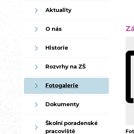
Aktuality
Zá
O nás
Historie
Rozvrhy na ZŠ
Fotogalerie
Dokumenty
Školní poradenské
pracoviště
Fot