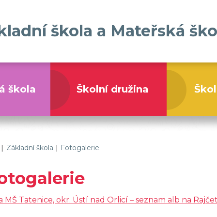
kladní škola a Mateřská ško
á škola
Školní družina
Škol
Základní škola a Mateřská škola Tatenice
|
Základní škola
|
Fotogalerie
otogalerie
a MŠ Tatenice, okr. Ústí nad Orlicí – seznam alb na Rajčet