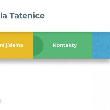
la Tatenice
ní jídelna
Kontakty
i