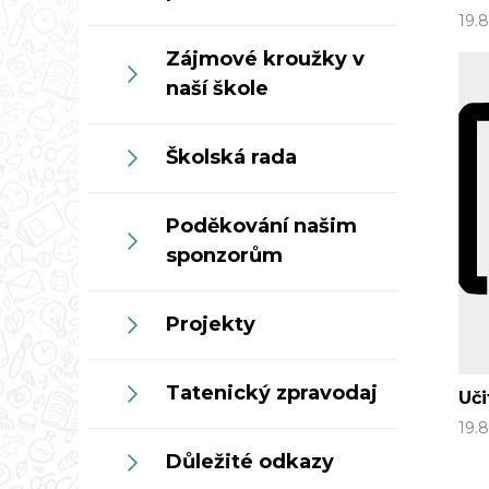
19.
Zájmové kroužky v
naší škole
Školská rada
Poděkování našim
sponzorům
Projekty
Tatenický zpravodaj
Uči
19.
Důležité odkazy