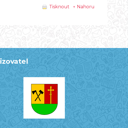
Tisknout
↑ Nahoru
izovatel