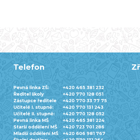
Telefon
Zř
Pevná linka ZŠ:
+420 465 381 232
Ředitel školy
+420 770 128 051
Zástupce ředitele
+420 770 33 77 75
Učitelé I. stupně:
+420 770 131 243
Učitelé II. stupně:
+420 770 128 052
Pevná linka MŠ
+420 465 381 224
Starší oddělení MŠ
+420 723 701 286
Mladší oddělení MŠ
+420 606 981 767