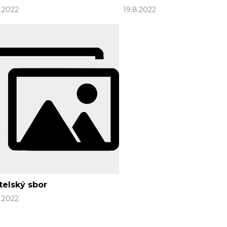
8.2022
19.8.2022
telský sbor
8.2022