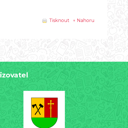
Tisknout
↑ Nahoru
izovatel