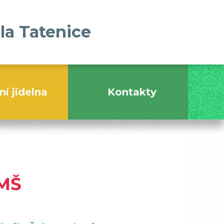
la Tatenice
ní jídelna
Kontakty
 MŠ