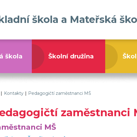
kladní škola a Mateřská ško
á škola
Školní družina
Škol
Základní škola a Mateřská škola Tatenice
|
Kontakty
|
Pedagogičtí zaměstnanci MŠ
edagogičtí zaměstnanci
aměstnanci MŠ