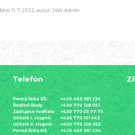
dáno 11. 7. 2022, autor: J4W Admin
Telefon
Zř
Pevná linka ZŠ:
+420 465 381 232
Ředitel školy
+420 770 128 051
Zástupce ředitele
+420 770 33 77 75
Učitelé I. stupně:
+420 770 131 243
Učitelé II. stupně:
+420 770 128 052
Pevná linka MŠ
+420 465 381 224