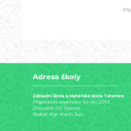
Při
Adresa školy
Základní škola a Mateřská škola Tatenice
Příspěvková organizace od roku 2003
Zřizovatel: OÚ Tatenice
Ředitel: Mgr. Martin Joza