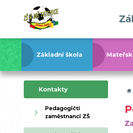
Zá
Základní škola
Mateřsk
Kontakty
P
Pedagogičtí
zaměstnanci ZŠ
Z