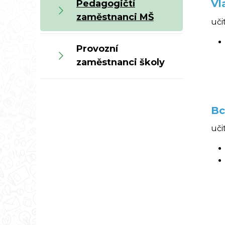
Vl
Pedagogičtí
zaměstnanci MŠ
uči
Provozní
zaměstnanci školy
Bc
uči