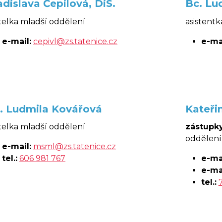
adislava Čepilová, DiS.
Bc. Lu
telka mladší oddělení
asistentk
e-mail:
cepivl@zs.tatenice.cz
e-mai
. Ludmila Kovářová
Kateři
telka mladší oddělení
zástupky
oddělení
e-mail:
msml@zs.tatenice.cz
tel.:
606 981 767
e-mai
e-mai
tel.: