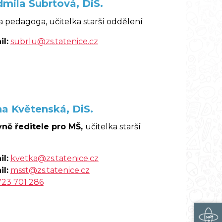
dmila Šubrtová, DiS.
a pedagoga, učitelka starší oddělení
l:
subrlu@zs.tatenice.cz
na Květenská, DiS.
ně ředitele pro MŠ,
učitelka starší
l:
kvetka@zs.tatenice.cz
l:
msst@zs.tatenice.cz
723 701 286