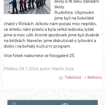
školy a 18 žáků základní
školy
Rudoltice. Ubytováni
jsme byli na Sokolské
chatě v Říčkách. Ačkoliv nám počasí moc nepřálo,
ve středu nám pršelo a byla velká ledovka, lyžák
jsme si moc užili. Kromě sjezdovek jsme byli dvakrát
na běžkách. Navečer jsme diskutovali o lyžování a
došlo i na bohatý kulturní program.
Více fotek naleznete ve fotogalerii ZŠ.
Přidáno 29. 1. 2024, autor: Martin Joza
Tisknout
↑ Nahoru