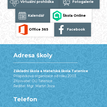
Virtuální prohlídka
Fotogalerie
Kalendář
Škola Online
Office 365
Facebook
Adresa školy
Základní škola a Mateřská škola Tatenice
Příspěvková organizace od roku 2003
Zřizovatel: OÚ Tatenice
Ředitel: Mgr. Martin Joza
Telefon