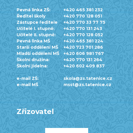
Pevná linka ZŠ:
+420 465 381 232
Ředitel školy
+420 770 128 051
Zástupce ředitele
+420 770 33 77 75
Učitelé I. stupně:
+420 770 131 243
Učitelé II. stupně:
+420 770 128 052
Pevná linka MŠ
+420 465 381 224
Starší oddělení MŠ
+420 723 701 286
Mladší oddělení MŠ
+420 606 981 767
Školní družina:
+420 770 131 264
Školní jídelna:
+420 602 409 837
e-mail ZŠ:
skola@zs.tatenice.cz
e-mail MŠ
msst@zs.tatenice.cz
Zřizovatel