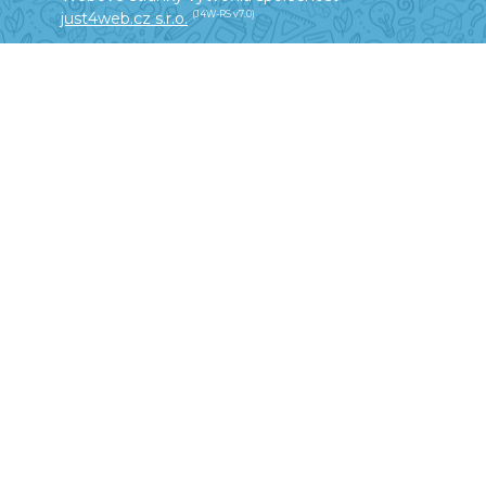
just4web.cz s.r.o.
(J4W-RS v7.0)