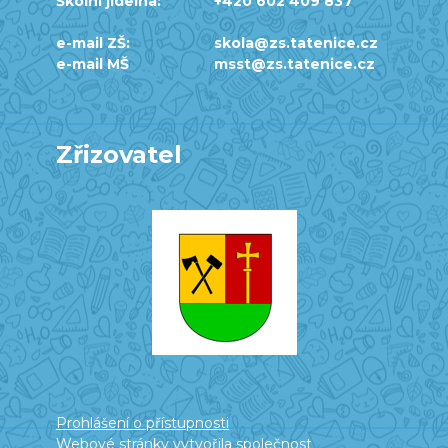
Školní jídelna:
+420 602 409 837
e-mail ZŠ:
skola@zs.tatenice.cz
e-mail MŠ
msst@zs.tatenice.cz
Zřizovatel
Prohlášení o přístupnosti
Webové stránky vytvořila společnost