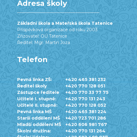
Adresa školy
Základní škola a Mateřská škola Tatenice
Příspěvková organizace od roku 2003
Zřizovatel: OÚ Tatenice
Ředitel: Mgr. Martin Joza
Telefon
Pevná linka ZŠ:
+420 465 381 232
Ředitel školy
+420 770 128 051
Zástupce ředitele
+420 770 33 77 75
Učitelé I. stupně:
+420 770 131 243
Učitelé II. stupně:
+420 770 128 052
Pevná linka MŠ
+420 465 381 224
Starší oddělení MŠ
+420 723 701 286
Mladší oddělení MŠ
+420 606 981 767
Školní družina:
+420 770 131 264