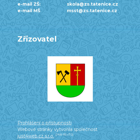
e-mail ZŠ:
skola@zs.tatenice.cz
e-mail MŠ
msst@zs.tatenice.cz
Zřizovatel
Prohlášení o přístupnosti
Webové stránky vytvořila společnost
just4web.cz s.r.o.
(J4W-RS v7.0)