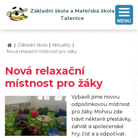
Základní škola a Mateřská škola
Tatenice
MENU
Základní škola a Mateřská škola Tatenice
|
Základní škola
|
Aktuality
|
Nová relaxační místnost pro žáky
Nová relaxační
místnost pro žáky
Vybavili jsme novou
odpočinkovou místnost
pro žáky. Mohou zde
trávit některé přestávky,
zahrát si společenské
hry, číst si a odpočívat.