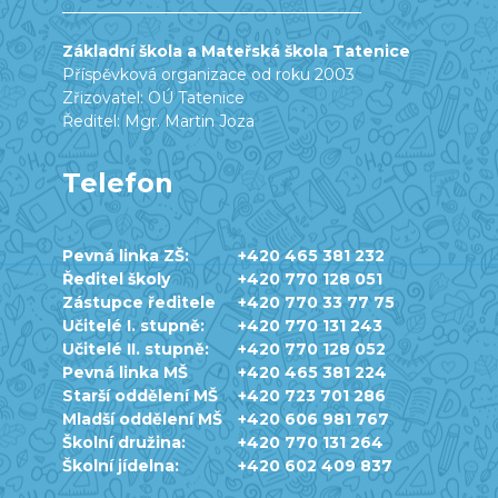
Základní škola a Mateřská škola Tatenice
Příspěvková organizace od roku 2003
Zřizovatel: OÚ Tatenice
Ředitel: Mgr. Martin Joza
Telefon
Pevná linka ZŠ:
+420 465 381 232
Ředitel školy
+420 770 128 051
Zástupce ředitele
+420 770 33 77 75
Učitelé I. stupně:
+420 770 131 243
Učitelé II. stupně:
+420 770 128 052
Pevná linka MŠ
+420 465 381 224
Starší oddělení MŠ
+420 723 701 286
Mladší oddělení MŠ
+420 606 981 767
Školní družina:
+420 770 131 264
Školní jídelna:
+420 602 409 837