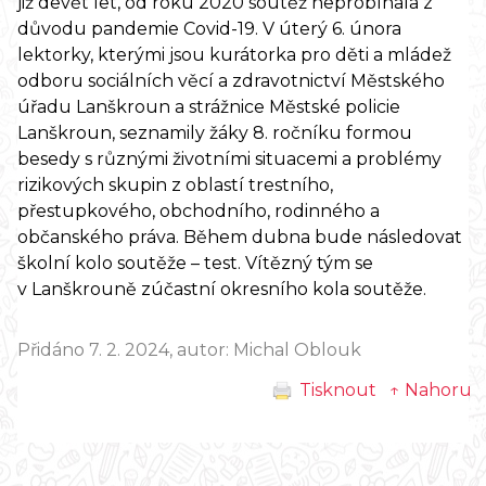
již devět let, od roku 2020 soutěž neprobíhala z
důvodu pandemie Covid-19. V úterý 6. února
lektorky, kterými jsou kurátorka pro děti a mládež
odboru sociálních věcí a zdravotnictví Městského
úřadu Lanškroun a strážnice Městské policie
Lanškroun, seznamily žáky 8. ročníku formou
besedy s různými životními situacemi a problémy
rizikových skupin z oblastí trestního,
přestupkového, obchodního, rodinného a
občanského práva. Během dubna bude následovat
školní kolo soutěže – test. Vítězný tým se
v Lanškrouně zúčastní okresního kola soutěže.
Přidáno 7. 2. 2024, autor: Michal Oblouk
Tisknout
↑ Nahoru