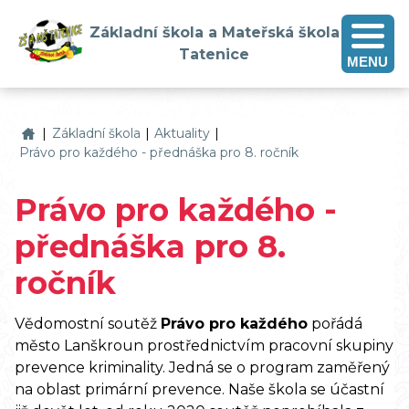
Základní škola a Mateřská škola
Tatenice
MENU
Základní škola a Mateřská škola Tatenice
|
Základní škola
|
Aktuality
|
Právo pro každého - přednáška pro 8. ročník
Právo pro každého -
přednáška pro 8.
ročník
Vědomostní soutěž
Pr
á
vo pro ka
ž
d
é
ho
pořádá
město Lanškroun prostřednictvím pracovní skupiny
prevence kriminality. Jedná se o program zaměřený
na oblast primární prevence. Naše škola se účastní