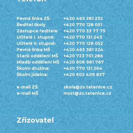
Pevná linka ZŠ:
+420 465 381 232
Ředitel školy
+420 770 128 051
Zástupce ředitele
+420 770 33 77 75
Učitelé I. stupně:
+420 770 131 243
Učitelé II. stupně:
+420 770 128 052
Pevná linka MŠ
+420 465 381 224
Starší oddělení MŠ
+420 723 701 286
Mladší oddělení MŠ
+420 606 981 767
Školní družina:
+420 770 131 264
Školní jídelna:
+420 602 409 837
e-mail ZŠ:
skola@zs.tatenice.cz
e-mail MŠ
msst@zs.tatenice.cz
Zřizovatel