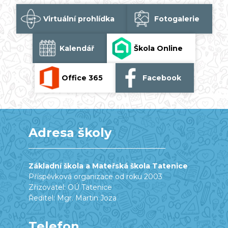
Virtuální prohlídka
Fotogalerie
Kalendář
Škola Online
Office 365
Facebook
Adresa školy
Základní škola a Mateřská škola Tatenice
Příspěvková organizace od roku 2003
Zřizovatel: OÚ Tatenice
Ředitel: Mgr. Martin Joza
Telefon