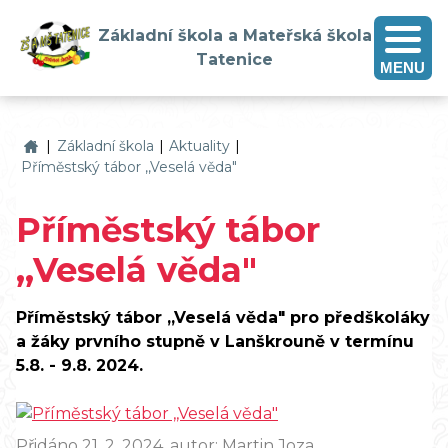
Základní škola a Mateřská škola
Tatenice
MENU
Základní škola a Mateřská škola Tatenice
|
Základní škola
|
Aktuality
|
Příměstský tábor ,,Veselá věda"
Příměstský tábor
,,Veselá věda"
Příměstský tábor ,,Veselá věda" pro předškoláky
a žáky prvního stupně v Lanškrouně v termínu
5.8. - 9.8. 2024.
Přidáno 21. 2. 2024, autor: Martin Joza