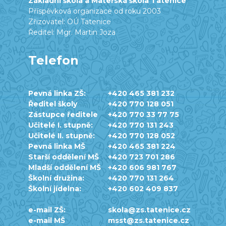
Základní škola a Mateřská škola Tatenice
Příspěvková organizace od roku 2003
Zřizovatel: OÚ Tatenice
Ředitel: Mgr. Martin Joza
Telefon
Pevná linka ZŠ:
+420 465 381 232
Ředitel školy
+420 770 128 051
Zástupce ředitele
+420 770 33 77 75
Učitelé I. stupně:
+420 770 131 243
Učitelé II. stupně:
+420 770 128 052
Pevná linka MŠ
+420 465 381 224
Starší oddělení MŠ
+420 723 701 286
Mladší oddělení MŠ
+420 606 981 767
Školní družina:
+420 770 131 264
Školní jídelna:
+420 602 409 837
e-mail ZŠ:
skola@zs.tatenice.cz
e-mail MŠ
msst@zs.tatenice.cz