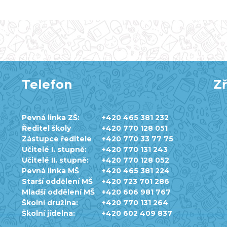
Telefon
Zř
Pevná linka ZŠ:
+420 465 381 232
Ředitel školy
+420 770 128 051
Zástupce ředitele
+420 770 33 77 75
Učitelé I. stupně:
+420 770 131 243
Učitelé II. stupně:
+420 770 128 052
Pevná linka MŠ
+420 465 381 224
Starší oddělení MŠ
+420 723 701 286
Mladší oddělení MŠ
+420 606 981 767
Školní družina:
+420 770 131 264
Školní jídelna:
+420 602 409 837