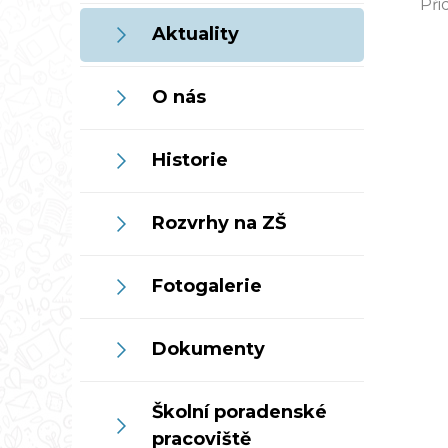
Při
Aktuality
O nás
Historie
Rozvrhy na ZŠ
Fotogalerie
Dokumenty
Školní poradenské
pracoviště